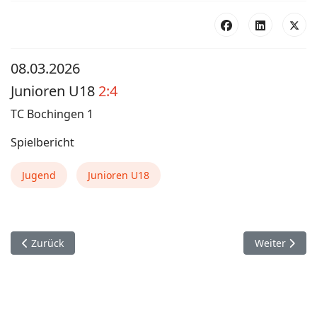
08.03.2026
Junioren U18
2:4
TC Bochingen 1
Spielbericht
Jugend
Junioren U18
Vorheriger Beitrag: Herren 40 2:4
Nächster Bei
Zurück
Weiter