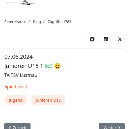
Peter Krause
Blog
Zugriffe: 1783
07.06.2024
Junioren U15 1
6:0
😀
TA TSV Lustnau 1
Spielbericht
Jugend
Junioren U15
Vorheriger Beitrag: Gem. Junioren U18 3:3
Nächster Bei
Zurück
Weiter