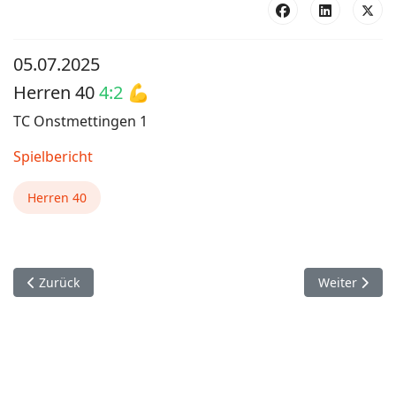
05.07.2025
Herren 40
4:2 💪
TC Onstmettingen 1
Spielbericht
Herren 40
Vorheriger Beitrag: Herren 30 5:1
Nächster Bei
Zurück
Weiter